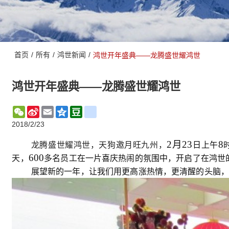
首页
/
所有
/
鸿世新闻
/
鸿世开年盛典——龙腾盛世耀鸿世
鸿世开年盛典——龙腾盛世耀鸿世
WeChat
Sina
Email
Qzone
Douban
renren
Weibo
2018/2/23
2月
23
8
龙腾盛世耀鸿世，天狗邀月旺九州
，
日上午
600
天，
多名员工在一片喜庆热闹的氛围中，开启了在鸿世
展望新的一年，让我们用
更高涨
热情，
更清醒的头脑
，