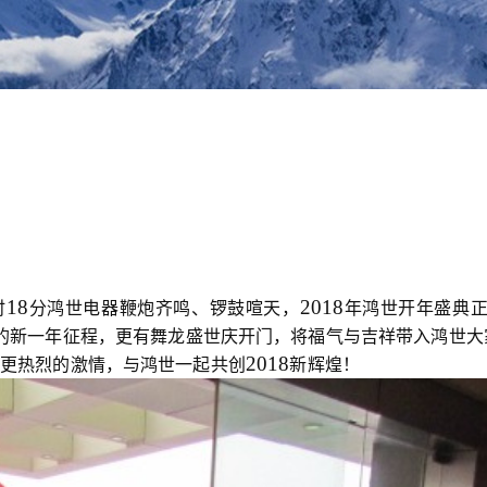
18
201
8
时
分鸿世电器鞭炮齐鸣、锣鼓喧天，
年鸿世开年
盛典
的新一年征程，更有舞龙
盛世
庆开门，将福气与吉祥带入鸿世
大
201
8
更热烈的激情，
与鸿世一起共创
新辉煌！