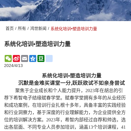
首页
/
所有
/
鸿世新闻
/
系统化培训•塑造培训力量
系统化培训•塑造培训力量
WeChat
Sina
Email
Qzone
Douban
renren
Weibo
2024/4/13
系统化培训•塑造培训力量
沉默是金难买课堂一分,跃跃欲试不如亲身尝试
聚焦于企业成长和个人能力提升，
2023
年在胡总的引
荐下希智电子结缘赋春学堂。赋春学堂拥有多年的从业经历
和成功案例，在培训行业扎根十多年，具备丰富的实践经验
和行业洞察力，基于深度的行业理解能力，为企业提供全方
位的培训解决方案。
2023
年，希智内部经过自荐和帅选，选
出各层面、不同专业人员参加培训，涵盖
13
个培训课程，
41