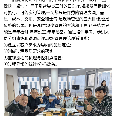
做快一点”，生产干部督导员工时的口头禅
,
如果没有精细化
可执行、可落实的管理
,
一切都只是作秀的管理表演。品
质、成本、交期、安全和士气
,
是现场管理的五大目标
,
也是
最终的结果。但是
,
如果缺少管理的方法和工具
,
这些结果只
能是年年检讨
,
年年设置
,
年年落空。通过培训学习、参训人
员分组演练和讲师点评
,
现场管理理论逐渐清晰：
①建立以客户需求为导向的品质定位
;
②制成过程品质要求的落实
;
③重视流程的梳理与控制点设置
;
④过程异常的统计
/
分析
/
改善。