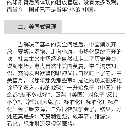
的印象背后所体现的粗放管理，没有太多改观，
而当今中国却已不是当年“小弟”中国。
二、
美国式管理
当解决了基本的安全问题后，中国渐次开
放，要解决温饱、走向小康，市场化是绕不开的
坎，社会主义市场经济自然就走上了历史舞台。
说到市场，老大自然非美国莫属，中国渴求知
识、充满发财欲望的眼神又很自然盯上了它。中
美蜜月，《那年那兔那些事》描述的场景很好地
诠释了双方内心的戏码：一开始兔子（中国）什
么都
“差不多就好”，鹰酱（美国）对兔子“怒其
不争”，常常训斥兔子：标准化！标准化！标准
化！兔子脸皮薄，自然很快就学会了，结果，好
处还真是多：可复制性强，效率高，错漏少——
看来，想发财还是得学鹰酱。