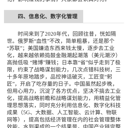
四、信息化、数字化管理
时间来到了
2020年代，回顾往昔，恍如隔
世。俄罗斯“血性”不改，简单粗暴，还是那个
“苏联”；美国嫌造东西来钱太慢，逐步去工业
化，越来越依赖捣鼓金融潮起潮落（美元潮汐）
高抛低吸 “赌博”赚钱；日本靠“省”似乎走到了极
限，约束了战略谋划能力，几次点错科技树，三
十多年原地踏步，品控神话破灭，工匠变“躬
匠”，开启了吃存量的日子。中国虽然起步晚，
但用心用力，沉淀了各方优点，坚决不搞去工业
化，提高战略前瞻和战略谋划能力，用精益化管
理思想落实，同时充分利用信息化、数字化科技
成果（5G、大数据、人工智能、云计算、物联
网等），提高包括经济管理在内的社会管理整体
效能。水到渠成的一个结果是，中国产业链完整