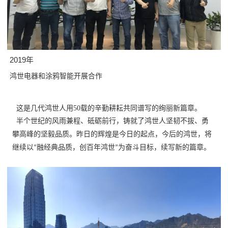
2019年
鸿世电器和涂鸦智能开展合作
这是几代鸿世人用
50载的辛勤耕耘共同谱写的绚丽新篇章。
半个世纪的风雨兼程、砥砺前行，铸就了鸿世人坚韧不拔、勇
攀高峰的坚毅品质。昨日的辉煌是今日的起点，今后的鸿世，将
继续以
融经典品质，创百年鸿世
为奋斗目标，续写新的篇章。
“
”