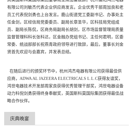
有限公司刘敏杰代表
企业供应商
发言。
企业优秀干部周加良和
老
员工代表倪剑勇也上台发言。
鹿山街道党工委副书记、办事处主
任金剑，
区经信局党委委员、副局长章圣华，
区科技局党组成
员、副局长陈侃，
区商务局副局长胡剑，
区市场监督管理局质量
监督管理科科长张科达，
区金融办党组书记、主任何君明，
区委
常委、统战部部长祝燕青政府领导进行致辞，最后，
董事长刘金
贤首先欢迎与会嘉宾，并发表总结。
在随后进行的颁奖环节中，杭州鸿杰电器有限公司获得最佳供
应商，
ADWA AL JAZEERA ELECTRICALS L.L.C获得友谊奖，
鸿世电器技术开发部周家良获得优秀管理干部奖，鸿世电器设备
动力科倪剑勇获得终身奉献奖，英国斯科莫国际集团获得最佳战
略合作伙伴。
庆典晚宴