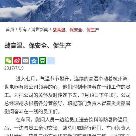
首页
/
所有
/
鸿世新闻
/
战高温、保安全、促生产
战高温、保安全、促生产
WeChat
Sina
Email
Qzone
Douban
renren
Weibo
2017/7/19
进入七月，气温节节攀升，连续的高温牵动着杭州鸿
世电器有限公司领导的心，他们时刻牵挂着在一线工作的员
工。为把公司的关怀及时传递下去，
7
月
19
日下午
1
时，公司
总经理胡永根携各分管领导、职能部门负责人冒着炎炎酷暑
慰问奋斗在一线的员工们。
在车间，慰问人员一边给员工送去饮料等防暑降温用
品，一边与员工亲切交谈，胡总叮嘱随行部门、车间负责人