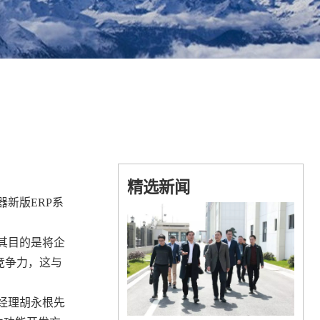
精选新闻
器新版
ERP
系
其目的是将企
竞争力，这与
经理胡永根先