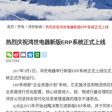
首页
/
所有
/
鸿世新闻
/
热烈庆祝鸿世电器新版ERP系统正式上线
热烈庆祝鸿世电器新版ERP系统正式上线
WeChat
Sina
Email
Qzone
Douban
renren
Weibo
2017/3/1
年
3
月
1
日，鸿世电器举行新版
ERP
系统正式上线仪式
2017
统正式开始运行。
系统即“企业资源计划”系统，它实施涉及到物流供
ERP
业资源进行优化配置，核心就是将人、财、物进行最合理的
鸿世公司坚持走现代化信息管理道路的理念不谋而合。
2015
年开始战略决策引进新版
ERP
系统，并于同年
公司自