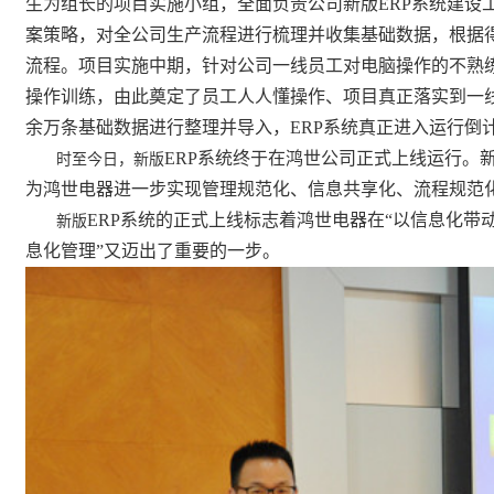
生为组长的项目实施小组，全面负责公司新版
ERP
系统建设
案策略，对全公司生产流程进行梳理并收集基础数据，根据
流程。项目实施中期，针对公司一线员工对电脑操作的不熟
操作训练，由此奠定了员工人人懂操作、项目真正落实到一
余万条基础数据进行整理并导入，
ERP
系统真正进入运行倒
ERP
系统终于在鸿世公司正式上线运行。
时至今日，新版
为鸿世电器进一步实现管理规范化、信息共享化、流程规范
ERP
系统的正式上线标志着鸿世电器在“以信息化带动
新版
息化管理”又迈出了重要的一步。