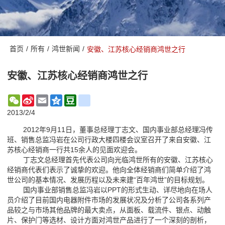
首页
/
所有
/
鸿世新闻
/
安徽、江苏核心经销商鸿世之行
安徽、江苏核心经销商鸿世之行
WeChat
Sina
Email
Qzone
Douban
renren
Weibo
2013/2/4
2012年9月11日，董事总经理丁志文、国内事业部总经理冯传
班、销售总监冯岩在公司行政大楼四楼会议室召开了来自安徽、江
苏核心经销商一行共15余人的见面欢迎会。
丁志文总经理首先代表公司向光临鸿世所有的安徽、江苏核心
经销商代表们表示了诚挚的欢迎。他向全体经销商们简单介绍了鸿
世公司的基本情况、发展历程以及未来建“百年鸿世”的目标规划。
国内事业部销售总监冯岩以PPT的形式生动、详尽地向在场人
员介绍了目前国内电器附件市场的发展状况及分析了公司各系列产
品较之与市场其他品牌的最大卖点，从面板、载流件、银点、动触
片、保护门等选材、设计方面对鸿世产品进行了一个深刻的剖析，