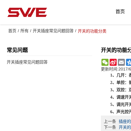
首页
首页
/
所有
/
开关插座常见问题回答
/
开关的功能分类
常见问题
开关的功能
WeChat
Sina
Em
开关插座常见问题回答
Weibo
更新时间:
2017/6
1
、几开：
2
、单控：
3
、双控：
4
、调速开
5
、调光开
6
、声光控
上一条
插座
下一条
开关